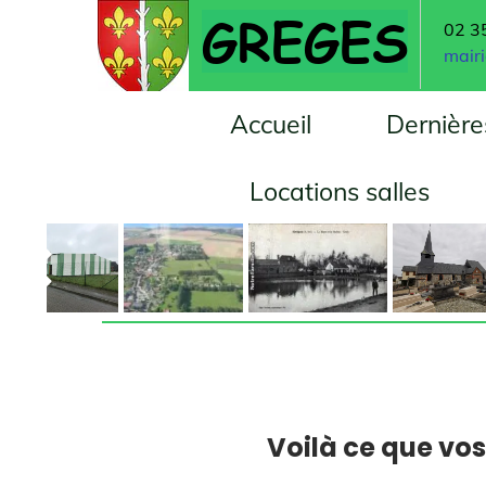
GREGES
02 35 04 
mairie-sg
Accueil
Dernières in
Locations salles
Vi

Voilà ce que vos e