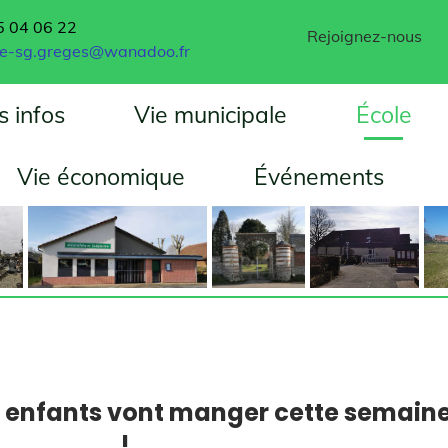
➙
06 22
Rejoignez-nous
.greges@wanadoo.fr
fos
Vie municipale
École
e économique
Événements
Égl
nfants vont manger cette semaine
!