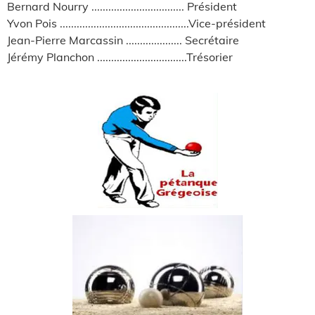
Bernard Nourry ................................. Président
Yvon Pois ..............................................Vice-président
Jean-Pierre Marcassin .................... Secrétaire
Jérémy Planchon ................................Trésorier