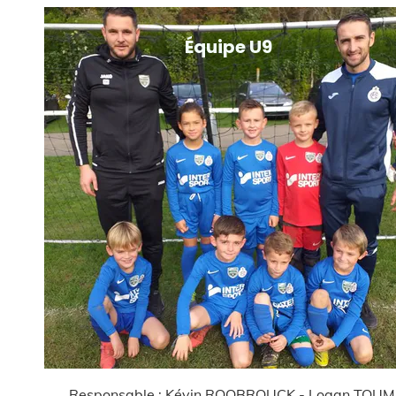
Équipe U9
e : Kévin ROOBROUCK - Logan TOUMIRE