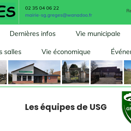
➙
06 22
Rejoignez-nous
.greges@wanadoo.fr
fos
Vie municipale
École
e économique
Événements
Égl
quipes de USG