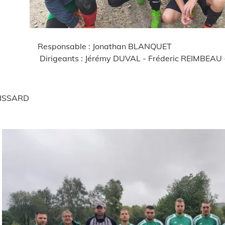
Équipe U13
e : Jonathan BLANQUET
 : Jérémy DUVAL - Fréderic REIMBEAU - Delphine DUVAL