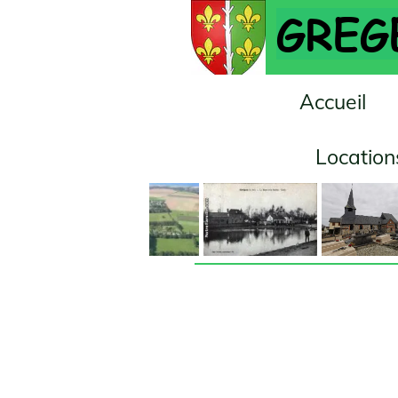
GREGES
02 35 04 
mairie-sg
Accueil
Dernières in
Locations salles
Vi
Les é