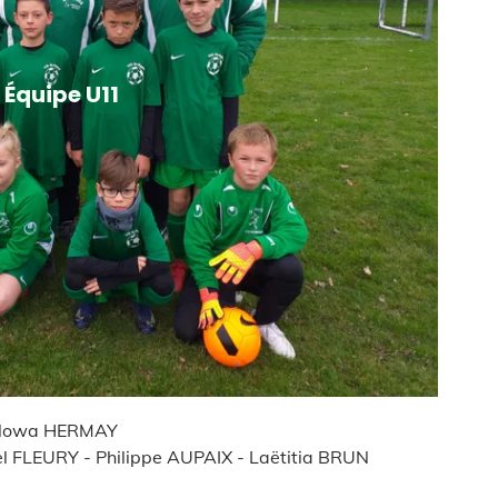
Responsable : 
Dirigeants : F
UPAIX - Laëtitia BRUN